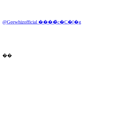
@Geewhizofficial ����̃c�C�[�g
��