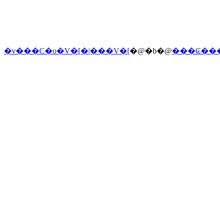
�v���C�o�V�[�|���V�[
�@�b�@
���₢��