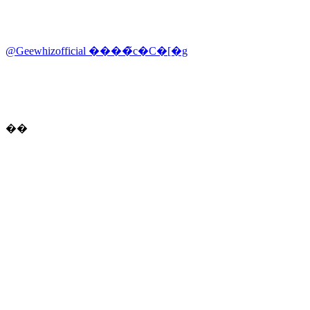
@Geewhizofficial ����̃c�C�[�g
��