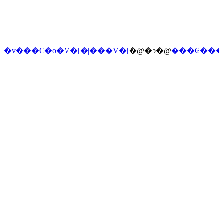
�v���C�o�V�[�|���V�[
�@�b�@
���₢��