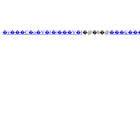
�v���C�o�V�[�|���V�[
�@�b�@
���₢��