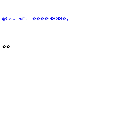
@Geewhizofficial ����̃c�C�[�g
��