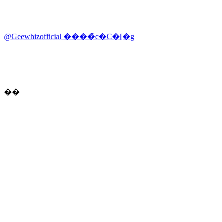
@Geewhizofficial ����̃c�C�[�g
��