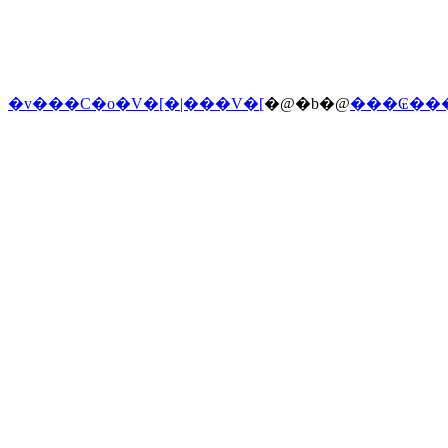
�v���C�o�V�[�|���V�[
�@�b�@
���₢��