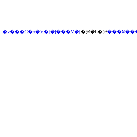
�v���C�o�V�[�|���V�[
�@�b�@
���₢��