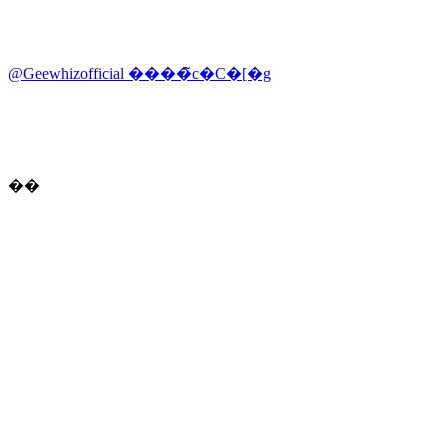
@Geewhizofficial ����̃c�C�[�g
��