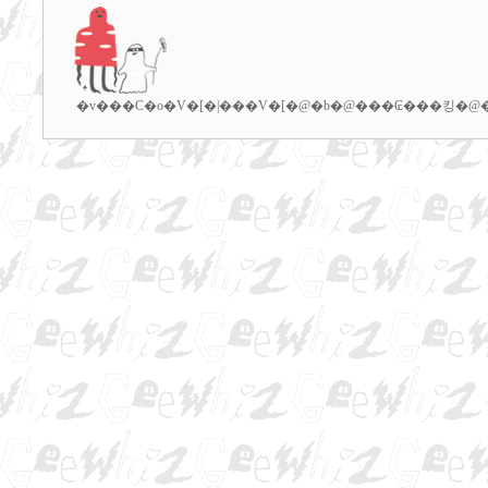
�v���C�o�V�[�|���V�[
�@�b�@
���₢���킹
�@