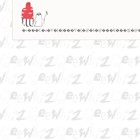
�v���C�o�V�[�|���V�[
�@�b�@
���₢���킹
�@