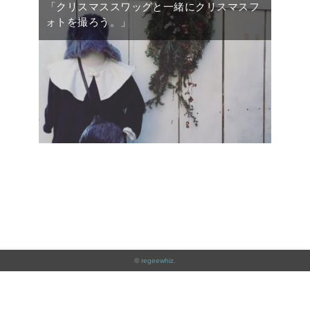
「クリスマススワッグと一緒にクリスマスフ
ォトを撮ろう。」
©
regeewhiz
.