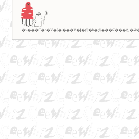
�v���C�o�V�[�|���V�[
�@�b�@
���₢���킹
�@