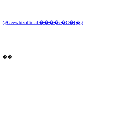
@Geewhizofficial ����̃c�C�[�g
��