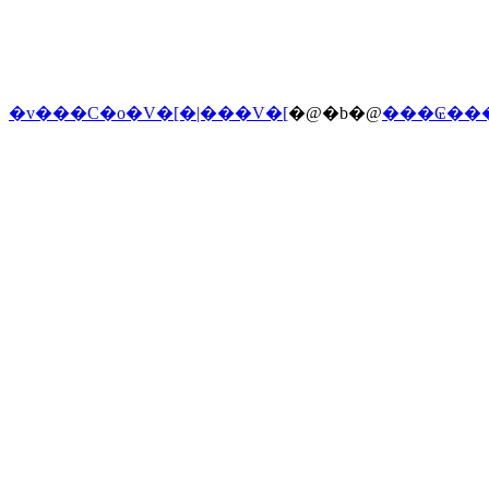
�v���C�o�V�[�|���V�[
�@�b�@
���₢��