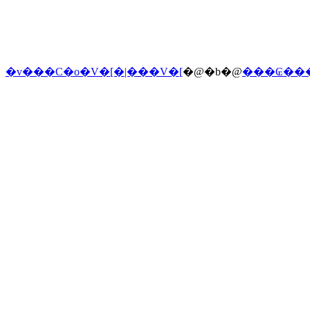
�v���C�o�V�[�|���V�[
�@�b�@
���₢��