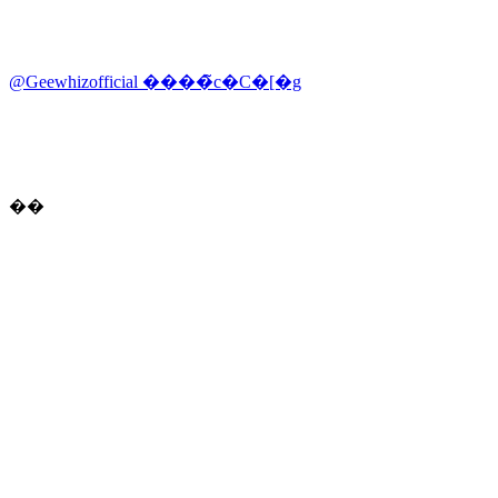
@Geewhizofficial ����̃c�C�[�g
��