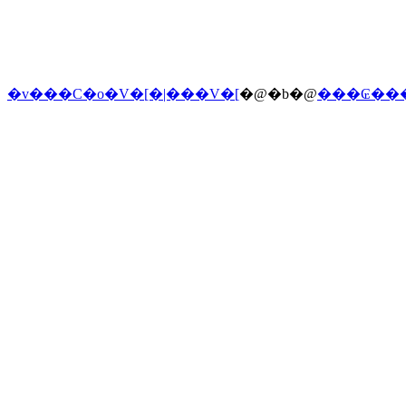
�v���C�o�V�[�|���V�[
�@�b�@
���₢��