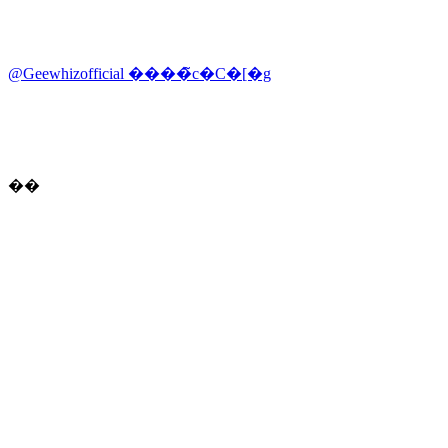
@Geewhizofficial ����̃c�C�[�g
��