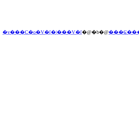
�v���C�o�V�[�|���V�[
�@�b�@
���₢��