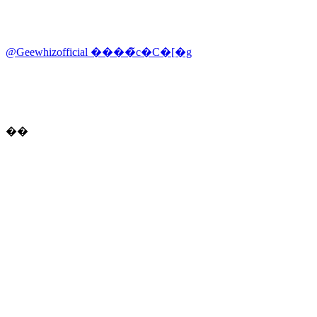
@Geewhizofficial ����̃c�C�[�g
��