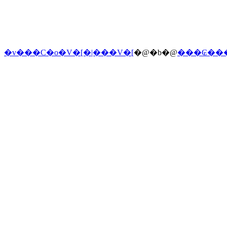
�v���C�o�V�[�|���V�[
�@�b�@
���₢��