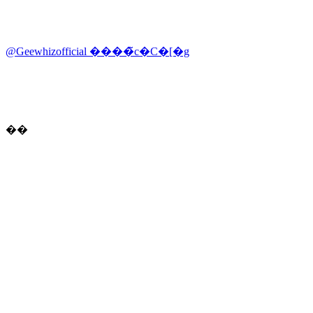
@Geewhizofficial ����̃c�C�[�g
��