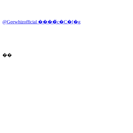
@Geewhizofficial ����̃c�C�[�g
��