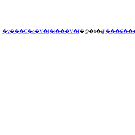
�v���C�o�V�[�|���V�[
�@�b�@
���₢��