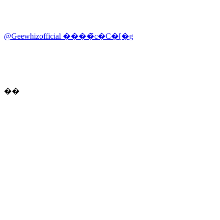
@Geewhizofficial ����̃c�C�[�g
��