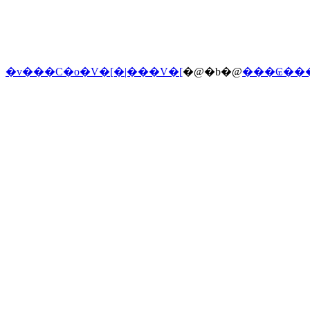
�v���C�o�V�[�|���V�[
�@�b�@
���₢��