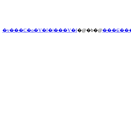
�v���C�o�V�[�|���V�[
�@�b�@
���₢��