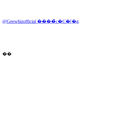
@Geewhizofficial ����̃c�C�[�g
��