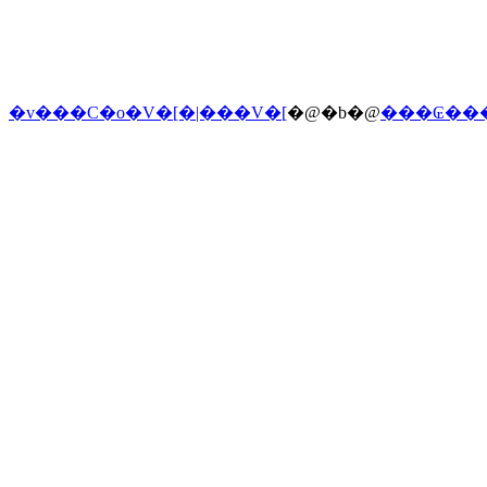
�v���C�o�V�[�|���V�[
�@�b�@
���₢��