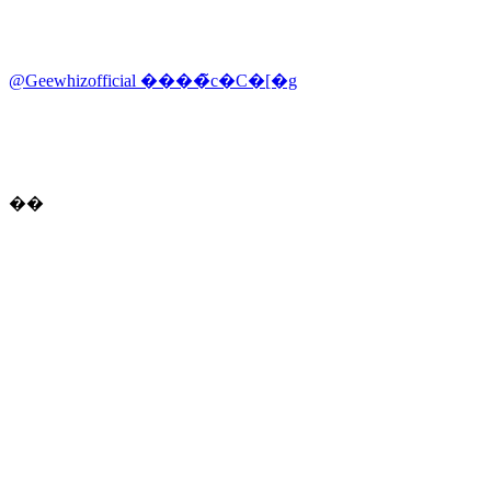
@Geewhizofficial ����̃c�C�[�g
��