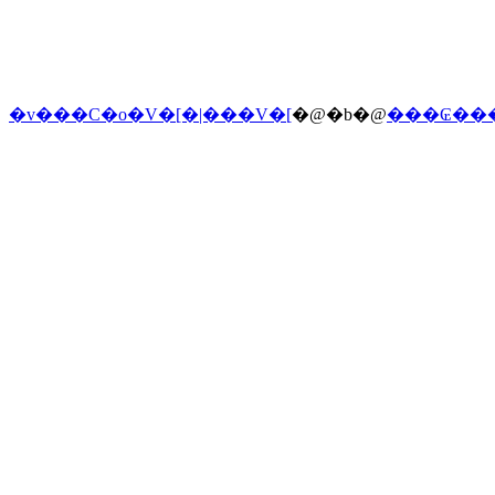
�v���C�o�V�[�|���V�[
�@�b�@
���₢��