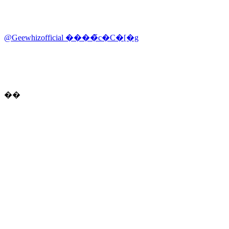
@Geewhizofficial ����̃c�C�[�g
��