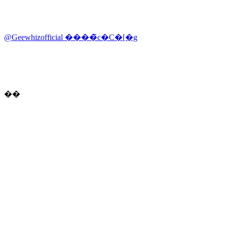
@Geewhizofficial ����̃c�C�[�g
��