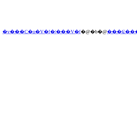
�v���C�o�V�[�|���V�[
�@�b�@
���₢��