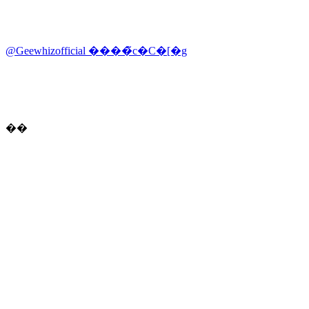
@Geewhizofficial ����̃c�C�[�g
��