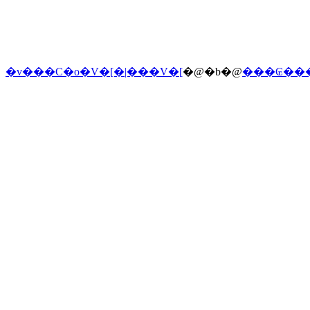
�v���C�o�V�[�|���V�[
�@�b�@
���₢��