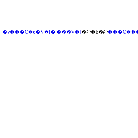
�v���C�o�V�[�|���V�[
�@�b�@
���₢��