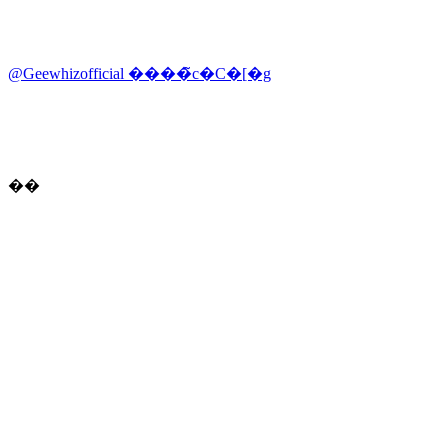
@Geewhizofficial ����̃c�C�[�g
��