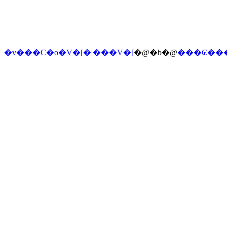
�v���C�o�V�[�|���V�[
�@�b�@
���₢��