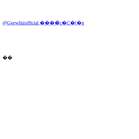
@Geewhizofficial ����̃c�C�[�g
��