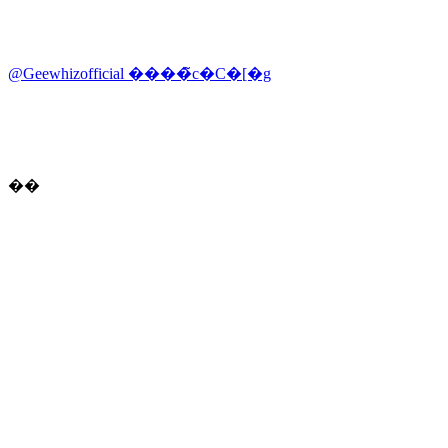
@Geewhizofficial ����̃c�C�[�g
��