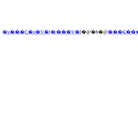
�v���C�o�V�[�|���V�[
�@�b�@
���₢��