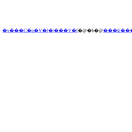
�v���C�o�V�[�|���V�[
�@�b�@
���₢��