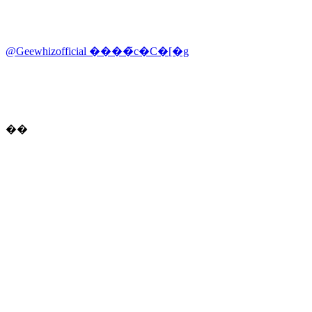
@Geewhizofficial ����̃c�C�[�g
��