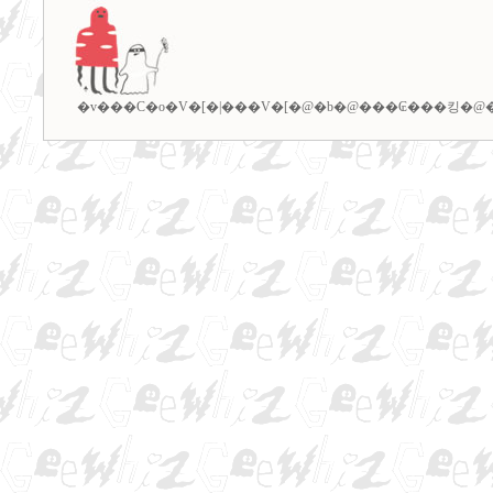
�v���C�o�V�[�|���V�[
�@�b�@
���₢���킹
�@