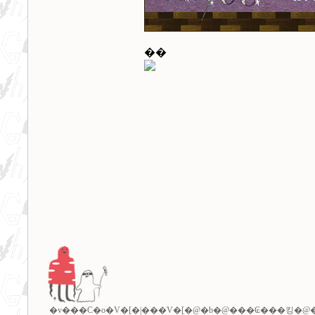
��
�v���C�o�V�[�|���V�[
�@�b�@
���₢���킹
�@