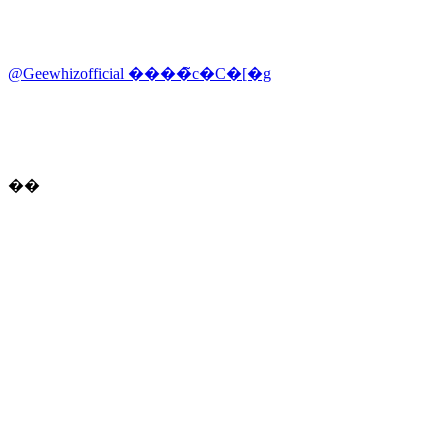
@Geewhizofficial ����̃c�C�[�g
��