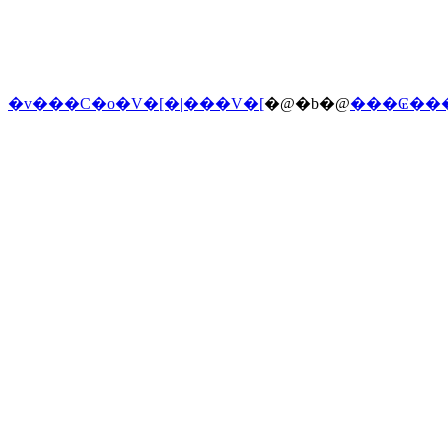
�v���C�o�V�[�|���V�[
�@�b�@
���₢��