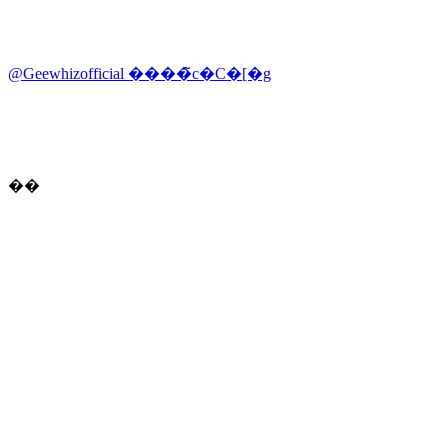
@Geewhizofficial ����̃c�C�[�g
��