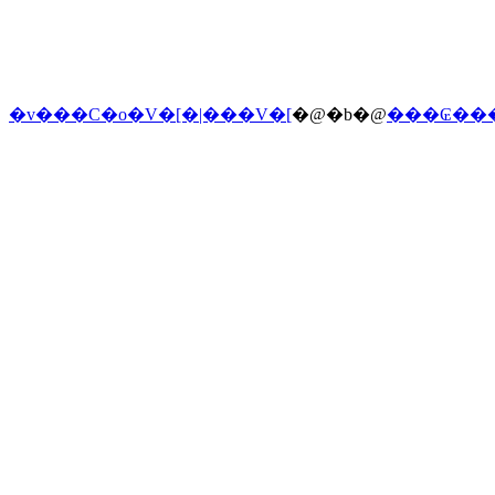
�v���C�o�V�[�|���V�[
�@�b�@
���₢��