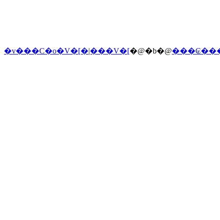
�v���C�o�V�[�|���V�[
�@�b�@
���₢��