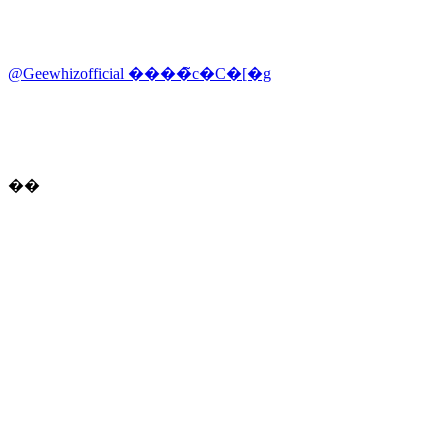
@Geewhizofficial ����̃c�C�[�g
��