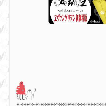
�v���C�o�V�[�|���V�[
�@�b�@
���₢���킹
�@