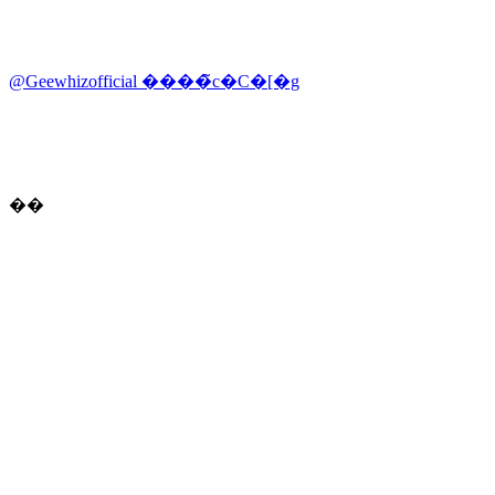
@Geewhizofficial ����̃c�C�[�g
��