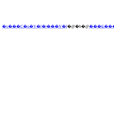
�v���C�o�V�[�|���V�[
�@�b�@
���₢��