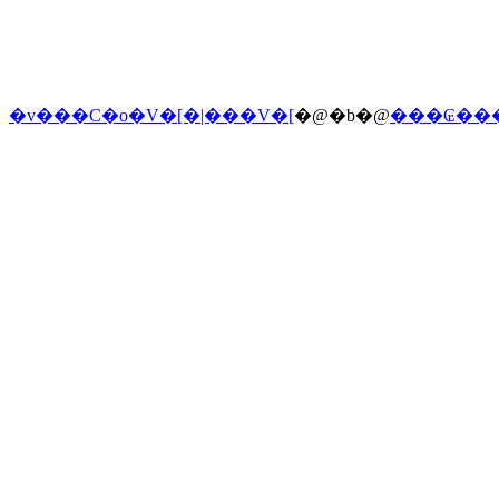
�v���C�o�V�[�|���V�[
�@�b�@
���₢��