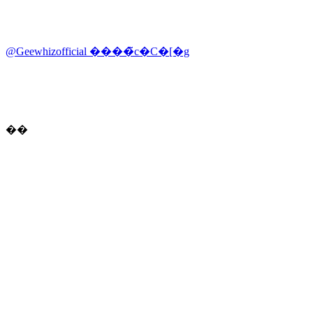
@Geewhizofficial ����̃c�C�[�g
��