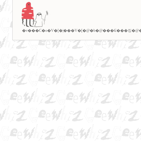
�v���C�o�V�[�|���V�[
�@�b�@
���₢���킹
�@