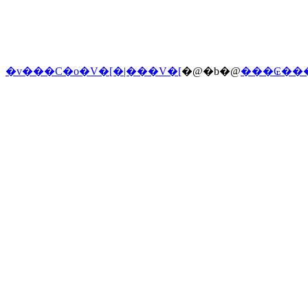
�v���C�o�V�[�|���V�[
�@�b�@
���₢��