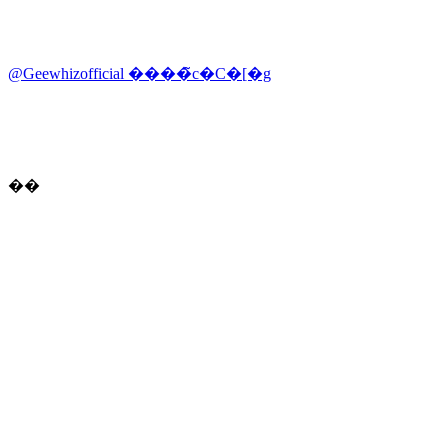
@Geewhizofficial ����̃c�C�[�g
��