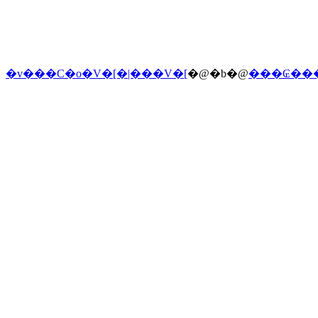
�v���C�o�V�[�|���V�[
�@�b�@
���₢��