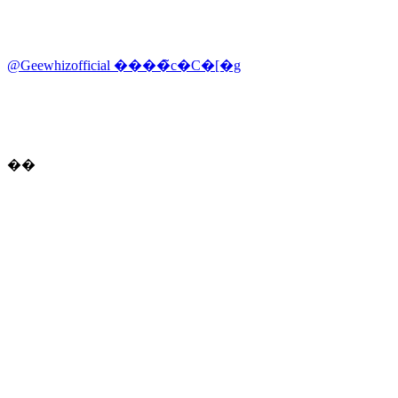
@Geewhizofficial ����̃c�C�[�g
��