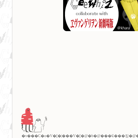
�v���C�o�V�[�|���V�[
�@�b�@
���₢���킹
�@