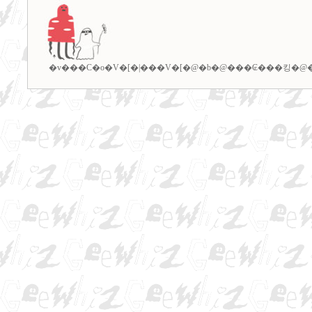
�v���C�o�V�[�|���V�[
�@�b�@
���₢���킹
�@