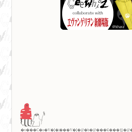
�v���C�o�V�[�|���V�[
�@�b�@
���₢���킹
�@