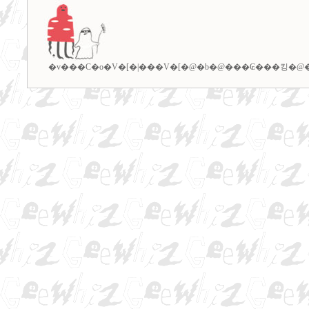
�v���C�o�V�[�|���V�[
�@�b�@
���₢���킹
�@