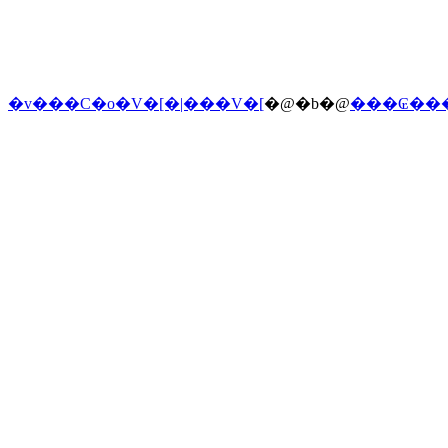
�v���C�o�V�[�|���V�[
�@�b�@
���₢��