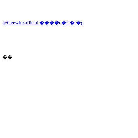
@Geewhizofficial ����̃c�C�[�g
��