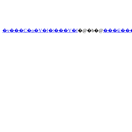
�v���C�o�V�[�|���V�[
�@�b�@
���₢��