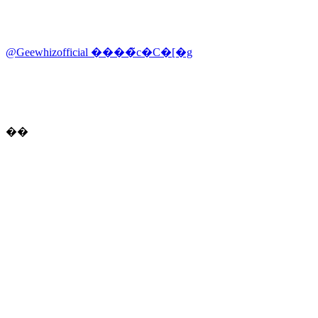
@Geewhizofficial ����̃c�C�[�g
��