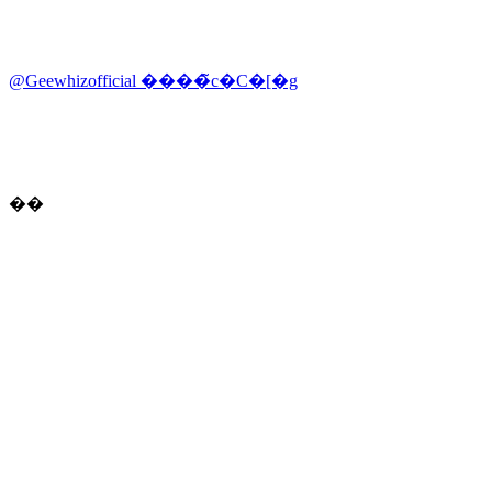
@Geewhizofficial ����̃c�C�[�g
��