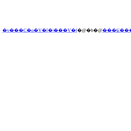
�v���C�o�V�[�|���V�[
�@�b�@
���₢��