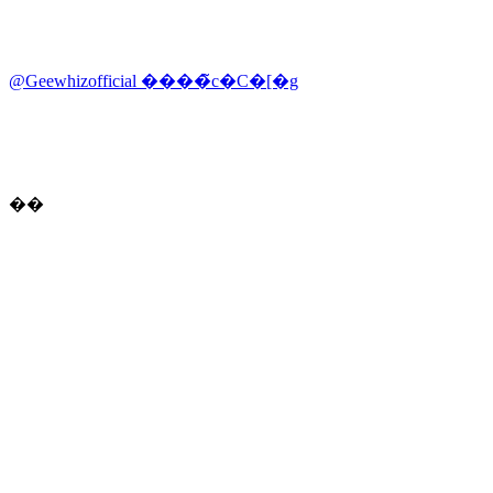
@Geewhizofficial ����̃c�C�[�g
��