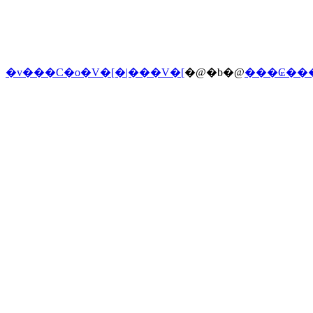
�v���C�o�V�[�|���V�[
�@�b�@
���₢��