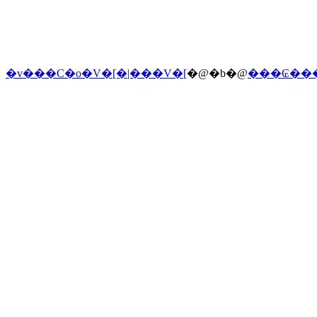
�v���C�o�V�[�|���V�[
�@�b�@
���₢��