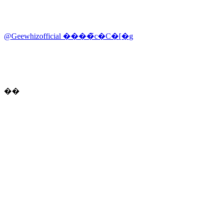
@Geewhizofficial ����̃c�C�[�g
��