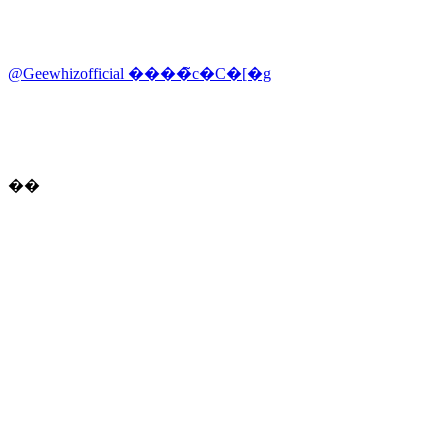
@Geewhizofficial ����̃c�C�[�g
��