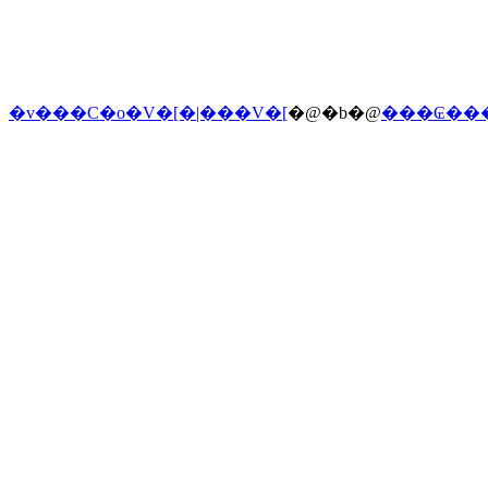
�v���C�o�V�[�|���V�[
�@�b�@
���₢��