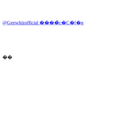
@Geewhizofficial ����̃c�C�[�g
��