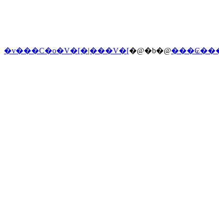
�v���C�o�V�[�|���V�[
�@�b�@
���₢��