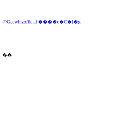
@Geewhizofficial ����̃c�C�[�g
��