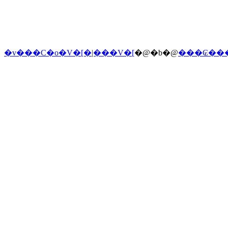
�v���C�o�V�[�|���V�[
�@�b�@
���₢��