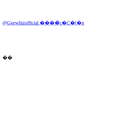
@Geewhizofficial ����̃c�C�[�g
��