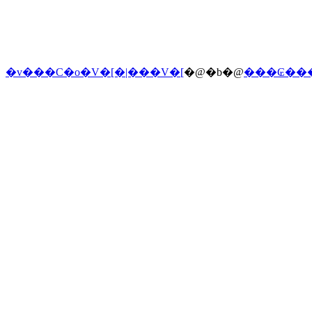
�v���C�o�V�[�|���V�[
�@�b�@
���₢��