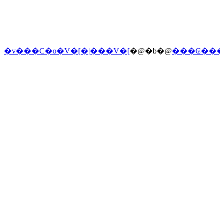
�v���C�o�V�[�|���V�[
�@�b�@
���₢��