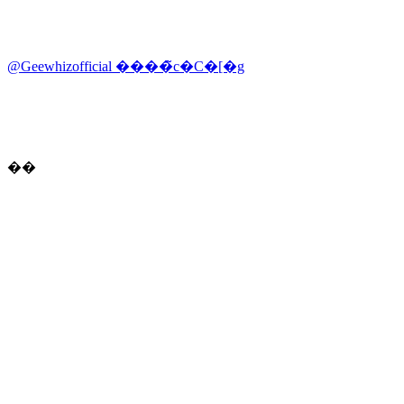
@Geewhizofficial ����̃c�C�[�g
��